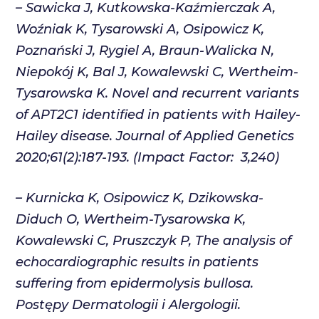
– Sawicka J, Kutkowska-Kaźmierczak A,
Woźniak K, Tysarowski A,
Osipowicz K
,
Poznański J, Rygiel A, Braun-Walicka N,
Niepokój K, Bal J, Kowalewski C, Wertheim-
Tysarowska K. Novel and recurrent variants
of APT2C1 identified in patients with Hailey-
Hailey disease. Journal of Applied Genetics
2020;61(2):187-193. (Impact Factor: 3,240)
– Kurnicka K,
Osipowicz K
, Dzikowska-
Diduch O, Wertheim-Tysarowska K,
Kowalewski C, Pruszczyk P, The analysis of
echocardiographic results in patients
suffering from epidermolysis bullosa.
Postępy Dermatologii i Alergologii.