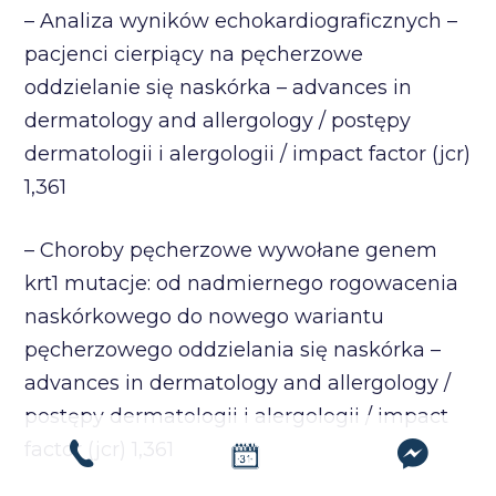
– Analiza wyników echokardiograficznych –
pacjenci cierpiący na pęcherzowe
oddzielanie się naskórka – advances in
dermatology and allergology / postępy
dermatologii i alergologii / impact factor (jcr)
1,361
– Choroby pęcherzowe wywołane genem
krt1 mutacje: od nadmiernego rogowacenia
naskórkowego do nowego wariantu
pęcherzowego oddzielania się naskórka –
advances in dermatology and allergology /
postępy dermatologii i alergologii / impact
factor (jcr) 1,361