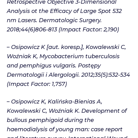
Retrospective Objective 3-Dimensional
Analysis ot the Efficacy of Large Spot 532
nm Lasers. Dermatologic Surgery.
2018;44(6)806-813 (Impact Factor: 2,190)
–
Osipowicz K
[aut. koresp.], Kowalewski C,
Woźniak K, Mycobacterium tuberculosis
and pemphigus vulgaris. Postępy
Dermatologii i Alergologii. 2012;35(5):532-534
(Impact Factor: 1,757)
–
Osipowicz K
, Kalińska-Bienias A,
Kowalewski C, Woźniak K. Development of
bullous pemphigoid during the
haemodialysis of young man: case report