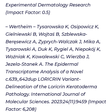
Experimental Dermatology Research
(Impact Factor: 0.5)
–
Wertheim – Tysarowska K,
Osipowicz K
,
Gielniewski B, Wojtaś B, Szblewska-
Beręsewicz A, Zyprych-Walczak J, Mika A,
Tysarowski A, Duk K, Rygiel A, Niepokój K,
Woźniak K, Kowalewski C, Wierzba J,
Jezela-Stanek A. The Epidermal
Transcriptome Analysis of a Novel
c.639_642dup LORICRIN Variant-
Delineation of the Loricrin Keratoderma
Pathology. International Journal of
Molecular Sciences. 2023:24(11):9459 (Impact
Factor: 6,208)