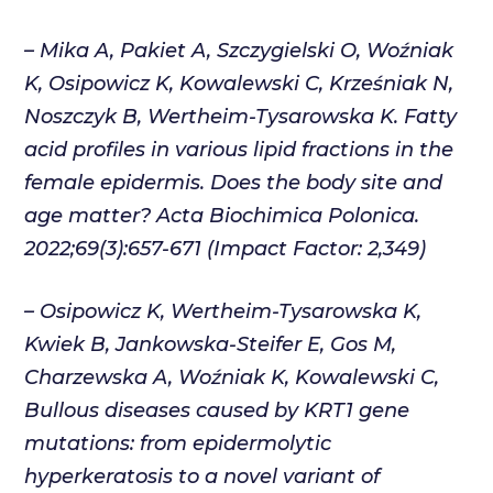
– Mika A, Pakiet A, Szczygielski O, Woźniak
K,
Osipowicz K
, Kowalewski C, Krześniak N,
Noszczyk B, Wertheim-Tysarowska K. Fatty
acid profiles in various lipid fractions in the
female epidermis. Does the body site and
age matter? Acta Biochimica Polonica.
2022;69(3):657-671 (Impact Factor: 2,349)
–
Osipowicz K
, Wertheim-Tysarowska K,
Kwiek B, Jankowska-Steifer E, Gos M,
Charzewska A, Woźniak K, Kowalewski C,
Bullous diseases caused by KRT1 gene
mutations: from epidermolytic
hyperkeratosis to a novel variant of