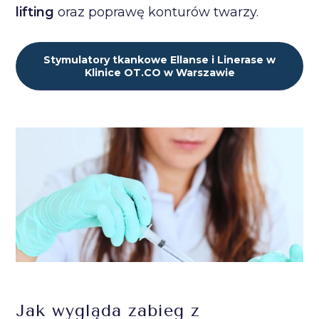
lifting
oraz poprawę konturów twarzy.
Stymulatory tkankowe Ellanse i Linerase w
Klinice OT.CO w Warszawie
Jak wygląda zabieg z