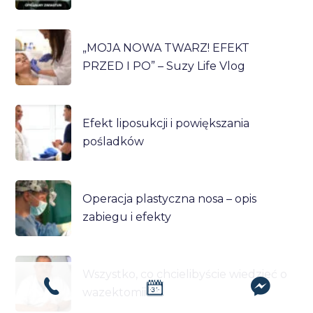
„MOJA NOWA TWARZ! EFEKT
PRZED I PO” – Suzy Life Vlog
Efekt liposukcji i powiększania
pośladków
Operacja plastyczna nosa – opis
zabiegu i efekty
Wszystko, co chcielibyście wiedzieć o
wazektomii