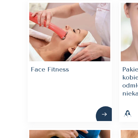
Face Fitness
Paki
kobie
odmł
niek