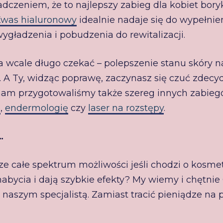
adczeniem, że to najlepszy zabieg dla kobiet bor
was hialuronowy
idealnie nadaje się do wypełnie
wygładzenia i pobudzenia do rewitalizacji.
a wcale długo czekać – polepszenie stanu skóry n
ej. A Ty, widząc poprawę, zaczynasz się czuć zdecyd
am przygotowaliśmy także szereg innych zabiegów
ę
,
endermologię
czy
laser na rozstępy
.
…
cze całe spektrum możliwości jeśli chodzi o kosmet
 nabycia i dają szybkie efekty? My wiemy i chętn
z naszym specjalistą. Zamiast tracić pieniądze n