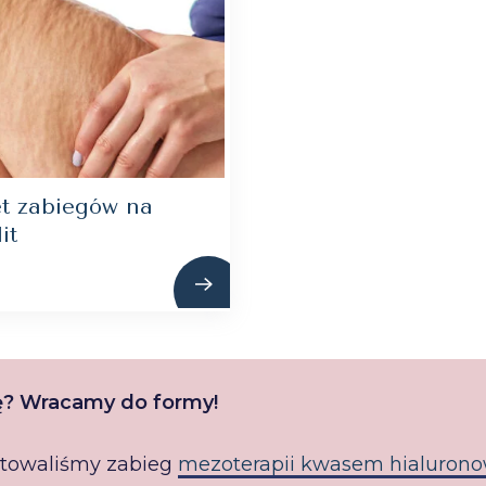
et zabiegów na
it
urę? Wracamy do formy!
otowaliśmy zabieg
mezoterapii kwasem hialuron