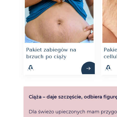
Pakiet zabiegów na
Paki
brzuch po ciąży
cellul
Ciąża – daje szczęście, odbiera fig
Dla świeżo upieczonych mam przyg