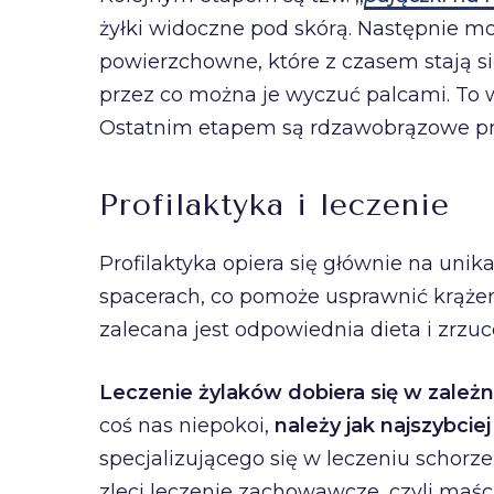
żyłki widoczne pod skórą. Następnie m
powierzchowne, które z czasem stają się
przez co można je wyczuć palcami. To 
Ostatnim etapem są rdzawobrązowe prz
Profilaktyka i leczenie
Profilaktyka opiera się głównie na unik
spacerach, co pomoże usprawnić krąż
zalecana jest odpowiednia dieta i zrz
Leczenie żylaków dobiera się w zależ
coś nas niepokoi,
należy jak najszybcie
specjalizującego się w leczeniu schor
zleci leczenie zachowawcze, czyli maśc