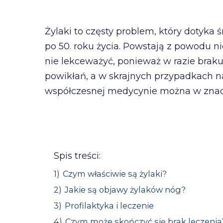
Żylaki to częsty problem, który dotyka
po 50. roku życia. Powstają z powodu ni
nie lekceważyć, ponieważ w razie bra
powikłań, a w skrajnych przypadkach na
współczesnej medycynie można w znacz
Spis treści:
1)
Czym właściwie są żylaki?
2)
Jakie są objawy żylaków nóg?
3)
Profilaktyka i leczenie
4)
Czym może skończyć się brak leczenia