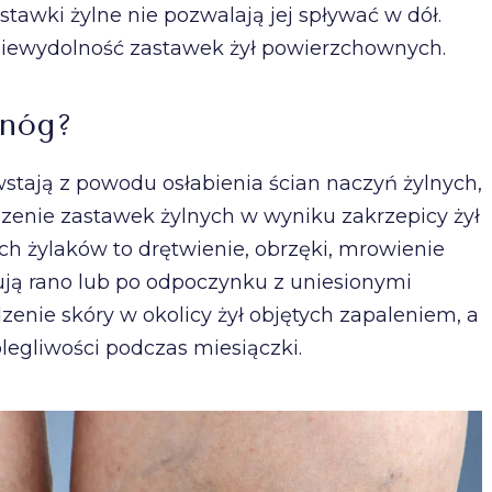
tawki żylne nie pozwalają jej spływać w dół.
iewydolność zastawek żył powierzchownych.
 nóg?
wstają z powodu osłabienia ścian naczyń żylnych,
dzenie zastawek żylnych w wyniku zakrzepicy żył
h żylaków to drętwienie, obrzęki, mrowienie
pują rano lub po odpoczynku z uniesionymi
enie skóry w okolicy żył objętych zapaleniem, a
legliwości podczas miesiączki.