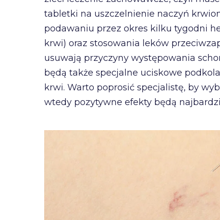
tabletki na uszczelnienie naczyń krwio
podawaniu przez okres kilku tygodni he
krwi) oraz stosowania leków przeciwzap
usuwają przyczyny występowania schor
będą także specjalne uciskowe podkol
krwi. Warto poprosić specjalistę, by wy
wtedy pozytywne efekty będą najbardzi