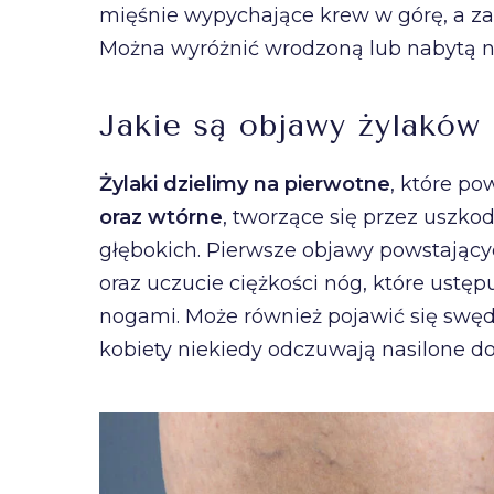
mięśnie wypychające krew w górę, a zas
Można wyróżnić wrodzoną lub nabytą n
Jakie są objawy żylaków
Żylaki dzielimy na pierwotne
, które po
oraz wtórne
, tworzące się przez uszko
głębokich. Pierwsze objawy powstającyc
oraz uczucie ciężkości nóg, które ustę
nogami. Może również pojawić się swędz
kobiety niekiedy odczuwają nasilone do