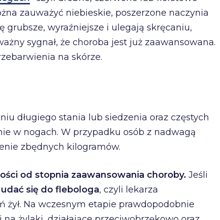
ożna zauważyć niebieskie, poszerzone naczynia
 grubsze, wyraźniejsze i ulegają skręcaniu,
ważny sygnał, że choroba jest już zaawansowana.
ebarwienia na skórze.
aniu długiego stania lub siedzenia oraz częstych
enie w nogach. W przypadku osób z nadwagą
ucenie zbędnych kilogramów.
ności od stopnia zaawansowania choroby.
Jeśli
j udać się do flebologa
, czyli lekarza
zeń żył. Na wczesnym etapie prawdopodobnie
i na żylaki, działające przeciwobrzękowo oraz