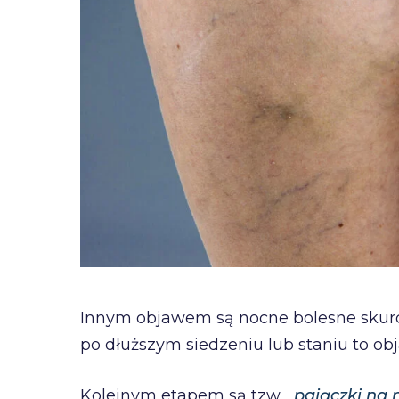
Innym objawem są nocne bolesne skurcz
po dłuższym siedzeniu lub staniu to o
Kolejnym etapem są tzw. ,,
pajączki na