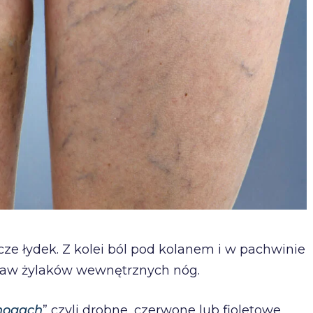
e łydek. Z kolei ból pod kolanem i w pachwinie
bjaw żylaków wewnętrznych nóg.
 nogach
” czyli drobne, czerwone lub fioletowe