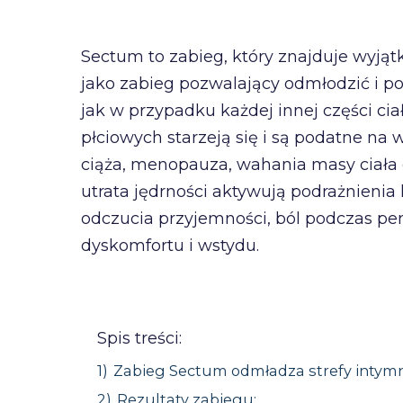
Sectum to zabieg, który znajduje wyjąt
jako zabieg pozwalający odmłodzić i p
jak w przypadku każdej innej części ci
płciowych starzeją się i są podatne na
ciąża, menopauza, wahania masy ciała o
utrata jędrności aktywują podrażnienia 
odczucia przyjemności, ból podczas pe
dyskomfortu i wstydu.
Spis treści:
1)
Zabieg Sectum odmładza strefy intymn
2)
Rezultaty zabiegu: