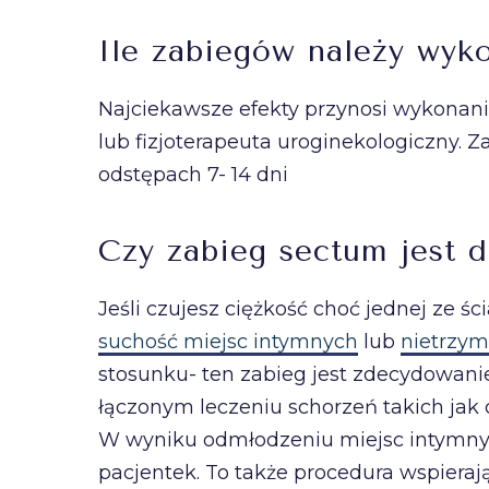
Ile zabiegów należy wyk
Najciekawsze efekty przynosi wykonanie
lub fizjoterapeuta uroginekologiczny. 
odstępach 7- 14 dni
Czy zabieg sectum jest 
Jeśli czujesz ciężkość choć jednej ze śc
suchość miejsc intymnych
lub
nietrzy
stosunku- ten zabieg jest zdecydowanie
łączonym leczeniu schorzeń takich jak
W wyniku odmłodzeniu miejsc intym
pacjentek. To także procedura wspierają