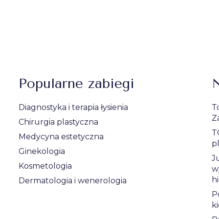
Popularne zabiegi
N
Diagnostyka i terapia łysienia
T
Z
Chirurgia plastyczna
T
Medycyna estetyczna
p
Ginekologia
J
Kosmetologia
w
h
Dermatologia i wenerologia
P
k