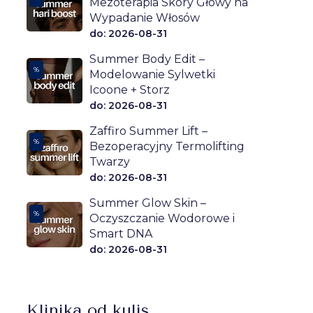
Mezoterapia Skóry Głowy na
Wypadanie Włosów
do: 2026-08-31
Summer Body Edit –
%
Modelowanie Sylwetki
Icoone + Storz
do: 2026-08-31
Zaffiro Summer Lift –
%
Bezoperacyjny Termolifting
Twarzy
do: 2026-08-31
Summer Glow Skin –
%
Oczyszczanie Wodorowe i
Smart DNA
do: 2026-08-31
Klinika od kulis