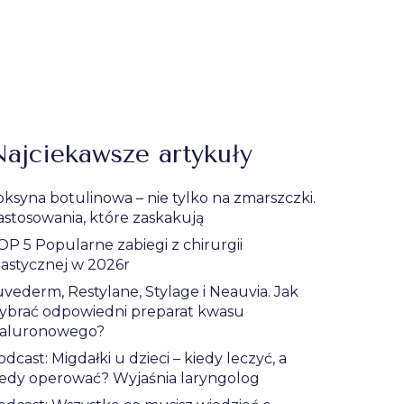
ajciekawsze artykuły
oksyna botulinowa – nie tylko na zmarszczki.
astosowania, które zaskakują
OP 5 Popularne zabiegi z chirurgii
lastycznej w 2026r
uvederm, Restylane, Stylage i Neauvia. Jak
ybrać odpowiedni preparat kwasu
ialuronowego?
odcast: Migdałki u dzieci – kiedy leczyć, a
iedy operować? Wyjaśnia laryngolog