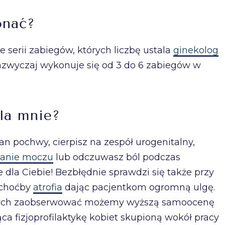
onać?
 serii zabiegów, których liczbę ustala
ginekolog
Zazwyczaj wykonuje się od 3 do 6 zabiegów w
dla mnie?
ian pochwy, cierpisz na zespół urogenitalny,
manie moczu
lub odczuwasz ból podczas
 dla Ciebie! Bezbłędnie sprawdzi się także przy
 choćby
atrofia
dając pacjentkom ogromną ulgę.
nych zaobserwować możemy wyższą samoocenę
ca fizjoprofilaktykę kobiet skupioną wokół pracy