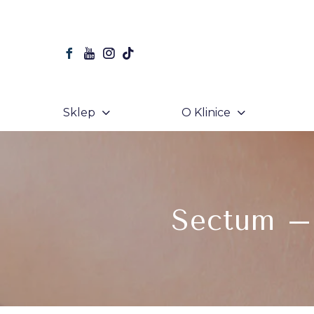
Sklep
O Klinice
Sectum – 