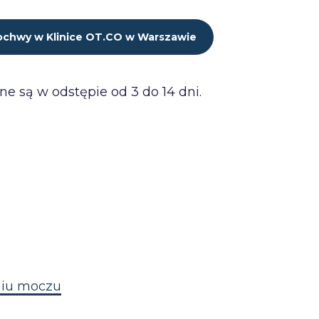
ochwy w Klinice OT.CO w Warszawie
e są w odstępie od 3 do 14 dni.
niu moczu