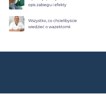
opis zabiegu i efekty
Wszystko, co chcielibyście
wiedzieć o wazektomii