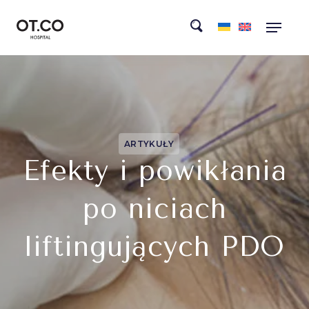
ARTYKUŁY
Efekty i powikłania
po niciach
liftingujących PDO