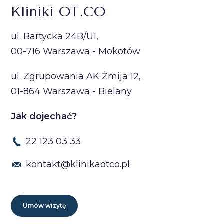
Kliniki OT.CO
ul. Bartycka 24B/U1,
00-716 Warszawa - Mokotów
ul. Zgrupowania AK Żmija 12,
01-864 Warszawa - Bielany
Jak dojechać?
22 123 03 33
kontakt@klinikaotco.pl
Umów wizytę