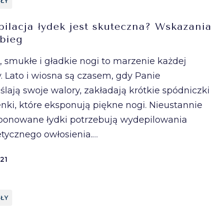
ŁY
pilacja łydek jest skuteczna? Wskazania
ebieg
, smukłe i gładkie nogi to marzenie każdej
y. Lato i wiosna są czasem, gdy Panie
ślają swoje walory, zakładają krótkie spódniczki
enki, które eksponują piękne nogi. Nieustannie
onowane łydki potrzebują wydepilowania
etycznego owłosienia.…
21
ŁY