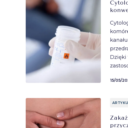
Cytol
konwe
Cytolo
komóre
kanału
przedr
Dzięki
zastos
15/05/20
ARTYKU
Zaka
przyc