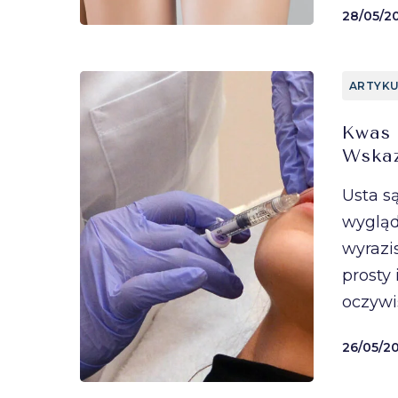
28/05/2
ARTYKU
Kwas 
Wskaz
Usta s
wygląd
wyrazi
prosty
oczywi
26/05/2