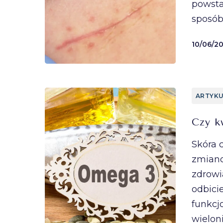
powsta
sposób
10/06/2
ARTYKU
Czy k
Skóra 
zmiano
zdrowi
odbici
funkcj
wielon