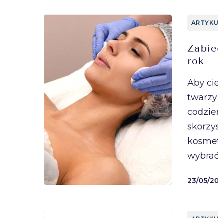
ARTYKU
Zabie
rok
Aby ci
twarzy
codzien
skorzy
kosmet
wybrać
23/05/2