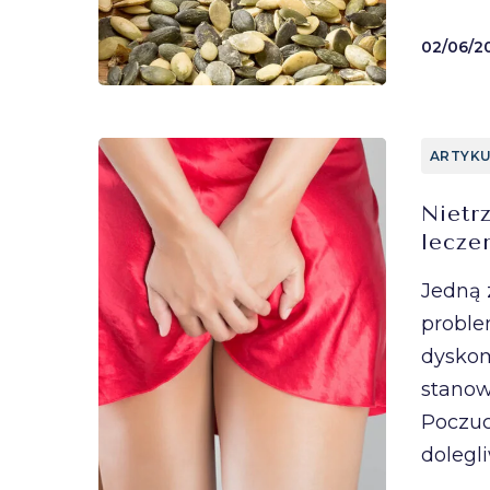
02/06/2
ARTYKU
Nietr
lecze
Jedną 
proble
dyskom
stanow
Poczuc
dolegl