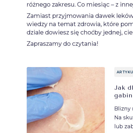
różnego zakresu. Co miesiąc – z inn
Zamiast przyjmowania dawek leków n
wiedzy na temat zdrowia, które po
dziale dowiesz się choćby jednej, ci
Zapraszamy do czytania!
ARTYKU
Jak d
gabin
Blizny
Na sku
lub zab