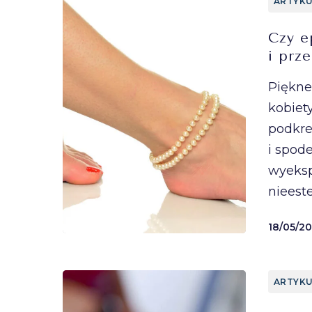
ARTYKU
Czy e
i prz
Piękne
kobiet
podkre
i spod
wyeksp
nieest
18/05/20
ARTYKU