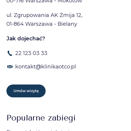
00-716 Warszawa - Mokotów
ul. Zgrupowania AK Żmija 12,
01-864 Warszawa - Bielany
Jak dojechać?
22 123 03 33
kontakt@klinikaotco.pl
Umów wizytę
Popularne zabiegi