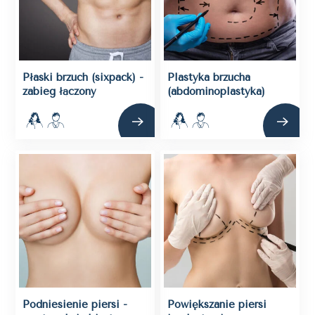
Płaski brzuch (sixpack) -
Plastyka brzucha
zabieg łączony
(abdominoplastyka)
Podniesienie piersi -
Powiększanie piersi