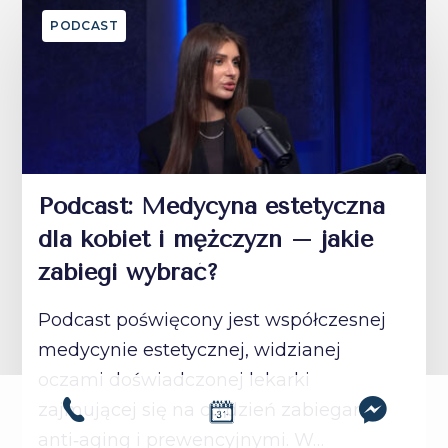
PODCAST
Podcast: Medycyna estetyczna
dla kobiet i mężczyzn – jakie
zabiegi wybrać?
Podcast poświęcony jest współczesnej
medycynie estetycznej, widzianej
oczami doświadczonej lekarki
zajmującej się na co dzień zabiegami
anti‑aging i prewencyjnymi. W…