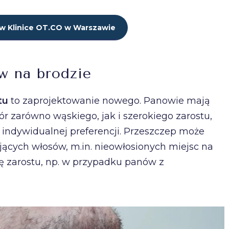
w Klinice OT.CO w Warszawie
w na brodzie
tu
to zaprojektowanie nowego. Panowie mają
r zarówno wąskiego, jak i szerokiego zarostu,
 indywidualnej preferencji. Przeszczep może
ących włosów, m.in. nieowłosionych miejsc na
ję zarostu, np. w przypadku panów z