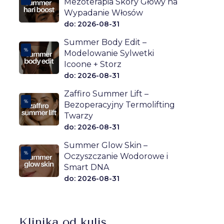
Mezoterapia Skóry Głowy na
Wypadanie Włosów
do: 2026-08-31
Summer Body Edit –
%
Modelowanie Sylwetki
Icoone + Storz
do: 2026-08-31
Zaffiro Summer Lift –
%
Bezoperacyjny Termolifting
Twarzy
do: 2026-08-31
Summer Glow Skin –
%
Oczyszczanie Wodorowe i
Smart DNA
do: 2026-08-31
Klinika od kulis