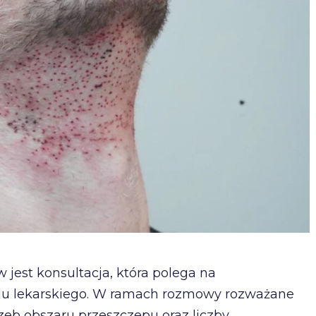
est konsultacja, która polega na
u lekarskiego. W ramach rozmowy rozważane
zeb obszaru przeszczepu oraz liczby