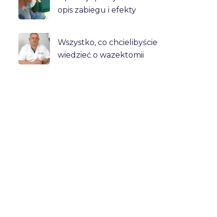
opis zabiegu i efekty
Wszystko, co chcielibyście
wiedzieć o wazektomii