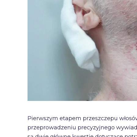
Pierwszym etapem przeszczepu włosów j
przeprowadzeniu precyzyjnego wywiad
są dwie główne kwestie dotyczące potr