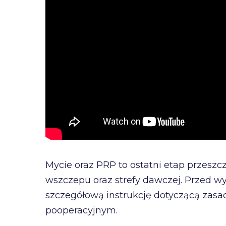
Mycie oraz PRP to ostatni etap przeszcz
wszczepu oraz strefy dawczej. Przed w
szczegółową instrukcję dotyczącą zasad
pooperacyjnym.