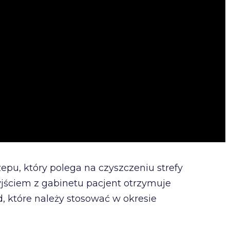
epu, który polega na czyszczeniu strefy
yjściem z gabinetu pacjent otrzymuje
, które należy stosować w okresie