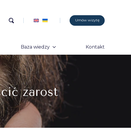
Umów wizytę
Baza wiedzy
Kontakt
cić zarost