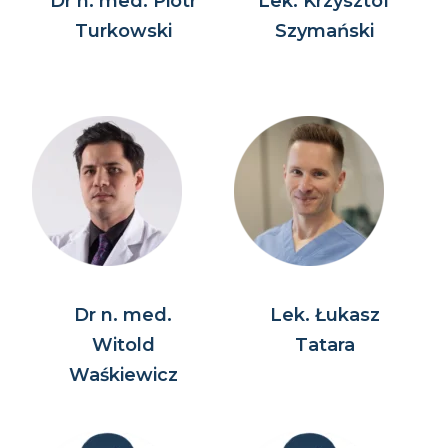
Dr n. med. Piotr
Lek. Krzysztof
Turkowski
Szymański
Dr n. med.
Lek. Łukasz
Witold
Tatara
Waśkiewicz