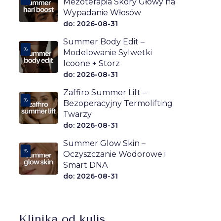
Mezoterapia Skóry Głowy na
Wypadanie Włosów
do: 2026-08-31
Summer Body Edit –
%
Modelowanie Sylwetki
Icoone + Storz
do: 2026-08-31
Zaffiro Summer Lift –
%
Bezoperacyjny Termolifting
Twarzy
do: 2026-08-31
Summer Glow Skin –
%
Oczyszczanie Wodorowe i
Smart DNA
do: 2026-08-31
Klinika od kulis