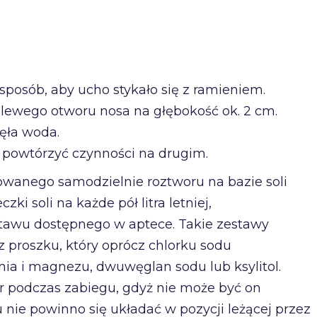
sposób, aby ucho stykało się z ramieniem.
 lewego otworu nosa na głębokość ok. 2 cm.
nęła woda.
 powtórzyć czynności na drugim.
wanego samodzielnie roztworu na bazie soli
zki soli na każde pół litra letniej,
tawu dostępnego w aptece. Takie zestawy
z z proszku, który oprócz chlorku sodu
nia i magnezu, dwuwęglan sodu lub ksylitol.
ór podczas zabiegu, gdyż nie może być on
ie powinno się układać w pozycji leżącej przez