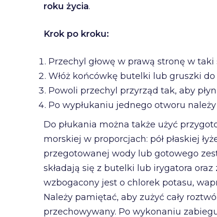
roku życia
.
Krok po kroku:
Przechyl głowę w prawą stronę w taki 
Włóż końcówkę butelki lub gruszki do
Powoli przechyl przyrząd tak, aby pły
Po wypłukaniu jednego otworu należy
Do płukania można także użyć przygoto
morskiej w proporcjach: pół płaskiej łyżec
przegotowanej wody lub gotowego zes
składają się z butelki lub irygatora ora
wzbogacony jest o chlorek potasu, wap
Należy pamiętać, aby zużyć cały roztw
przechowywany. Po wykonaniu zabiegu n