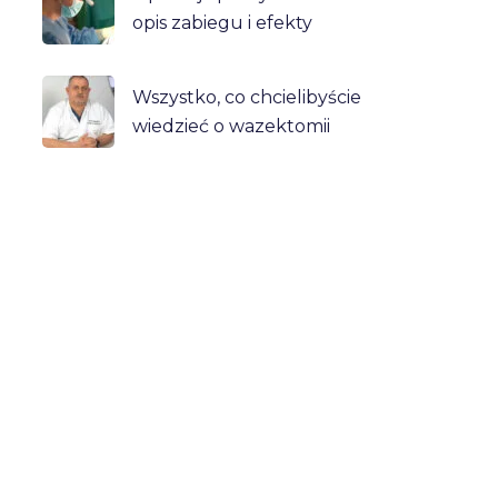
opis zabiegu i efekty
Wszystko, co chcielibyście
wiedzieć o wazektomii