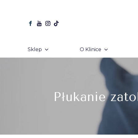
Sklep
O Klinice
Płukanie zat