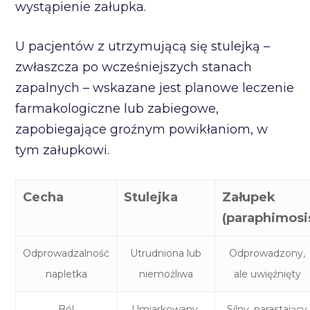
wystąpienie załupka.
U pacjentów z utrzymującą się stulejką –
zwłaszcza po wcześniejszych stanach
zapalnych – wskazane jest planowe leczenie
farmakologiczne lub zabiegowe,
zapobiegające groźnym powikłaniom, w
tym załupkowi.
Cecha
Stulejka
Załupek
(paraphimosi
Odprowadzalność
Utrudniona lub
Odprowadzony,
napletka
niemożliwa
ale uwięźnięty
Ból
Umiarkowany,
Silny, narastający