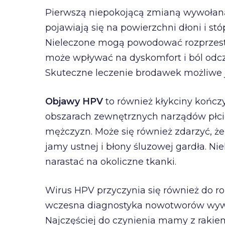
Pierwszą niepokojącą zmianą wywołan
pojawiają się na powierzchni dłoni i stó
Nieleczone mogą powodować rozprzestrz
może wpływać na dyskomfort i ból od
Skuteczne leczenie brodawek możliwe je
Objawy HPV
to również kłykciny kończ
obszarach zewnętrznych narządów płcio
mężczyzn. Może się również zdarzyć, że
jamy ustnej i błony śluzowej gardła. 
narastać na okoliczne tkanki.
Wirus HPV przyczynia się również do r
wczesna diagnostyka nowotworów wywoł
Najczęściej do czynienia mamy z rakiem