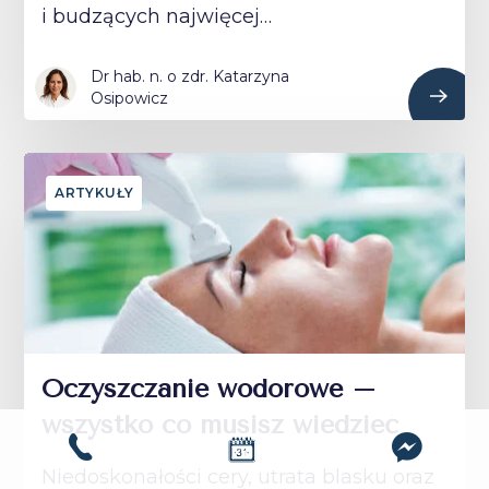
i budzących najwięcej…
Dr hab. n. o zdr. Katarzyna
Osipowicz
ARTYKUŁY
Oczyszczanie wodorowe –
wszystko co musisz wiedzieć
Niedoskonałości cery, utrata blasku oraz