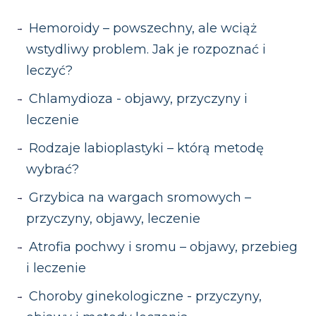
perfumowanych kosmetyków oraz
dniach, nasila się, powoduje duży
perfumowanych środków do higieny
noszenie przewiewnej bielizny
dyskomfort, towarzyszy mu ból,
Hemoroidy – powszechny, ale wciąż
intymnej. Pamiętaj, by zawsze używać
bawełnianej. Łagodne preparaty
pieczenie lub upławy o
wstydliwy problem. Jak je rozpoznać i
delikatnych kosmetyków do higieny
nawilżające mogą przynieść ulgę w
nieprzyjemnym zapachu. Szybka
leczyć?
intymnej, a w razie nawrotów
przypadku suchości.
konsultacja jest szczególnie ważna,
skonsultować się z lekarzem.
Chlamydioza - objawy, przyczyny i
jeśli objawy występują w połączeniu z
leczenie
gorączką lub powiększonymi węzłami
Rodzaje labioplastyki – którą metodę
chłonnymi, co może wskazywać na
wybrać?
poważniejszą infekcję.
Grzybica na wargach sromowych –
przyczyny, objawy, leczenie
Atrofia pochwy i sromu – objawy, przebieg
i leczenie
Choroby ginekologiczne - przyczyny,