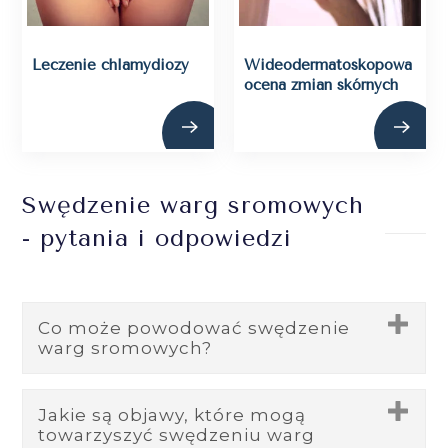
Leczenie chlamydiozy
Wideodermatoskopowa
ocena zmian skórnych
Swędzenie warg sromowych
- pytania i odpowiedzi
Co może powodować swędzenie
warg sromowych?
Swędzenie warg sromowych może
Jakie są objawy, które mogą
towarzyszyć swędzeniu warg
mieć różne przyczyny, od infekcji