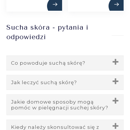
Sucha skóra - pytania i
odpowiedzi
Co powoduje suchą skórę?
Sucha skóra może być spowodowana
Jak leczyć suchą skórę?
przez różnorodne czynniki, w tym:
Leczenie suchej skóry obejmuje
Jakie domowe sposoby mogą
Niską wilgotność powietrza
–
pomóc w pielęgnacji suchej skóry?
stosowanie metod, które nawilżają
szczególnie zimą, gdy ogrzewanie i
skórę i zapobiegają dalszej utracie
zimne powietrze zmniejszają
W pielęgnacji suchej skóry pomocne
Kiedy należy skonsultować się z
wilgoci. Oto kilka popularnych metod: