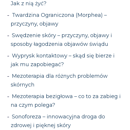
Jak z nią żyć?
kwasów tłuszczowych, witamin (np.
skóry od wewnątrz pomaga
środków chemicznych i bez
witaminy A i E) mogą wpływać na
utrzymać ją miękką i elastyczną.
alkoholu.
Twardzina Ograniczona (Morphea) –
nawilżenie skóry.
Zastosowanie nawilżaczy
przyczyny, objawy
powietrza
– zwłaszcza zimą, aby
Swędzenie skóry – przyczyny, objawy i
zwiększyć wilgotność w
sposoby łagodzenia objawów świądu
pomieszczeniach.
Wyprysk kontaktowy – skąd się bierze i
Ochrona skóry przed zimnem i
jak mu zapobiegać?
wiatrem
– noszenie odpowiedniej
odzieży i rękawic w chłodne dni.
Mezoterapia dla różnych problemów
skórnych
Mezoterapia bezigłowa – co to za zabieg i
na czym polega?
Sonoforeza – innowacyjna droga do
zdrowej i pięknej skóry