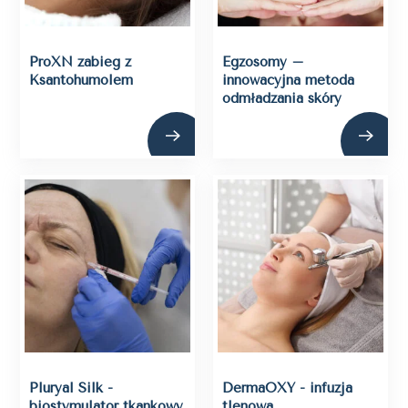
ProXN zabieg z
Egzosomy –
Ksantohumolem
innowacyjna metoda
odmładzania skóry
Pluryal Silk -
DermaOXY - infuzja
biostymulator tkankowy
tlenowa