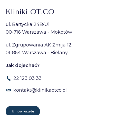
Kliniki OT.CO
ul. Bartycka 24B/U1,
00-716 Warszawa - Mokotów
ul. Zgrupowania AK Żmija 12,
01-864 Warszawa - Bielany
Jak dojechać?
22 123 03 33
kontakt@klinikaotco.pl
Umów wizytę