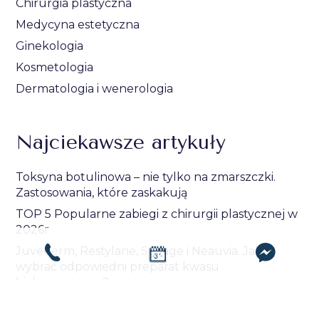
Chirurgia plastyczna
Medycyna estetyczna
Ginekologia
Kosmetologia
Dermatologia i wenerologia
Najciekawsze artykuły
Toksyna botulinowa – nie tylko na zmarszczki.
Zastosowania, które zaskakują
TOP 5 Popularne zabiegi z chirurgii plastycznej w
2026r
Juvederm, Restylane, Stylage i Neauvia. Jak
wybrać odpowiedni preparat kwasu
hialuronowego?
Podcast: Migdałki u dzieci – kiedy leczyć, a kiedy