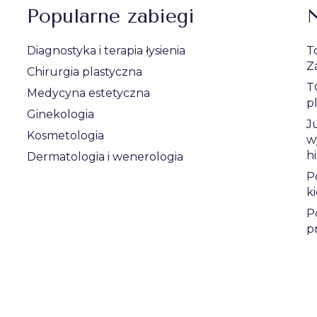
Popularne zabiegi
N
Diagnostyka i terapia łysienia
T
Z
Chirurgia plastyczna
T
Medycyna estetyczna
p
Ginekologia
J
Kosmetologia
w
h
Dermatologia i wenerologia
P
k
P
p