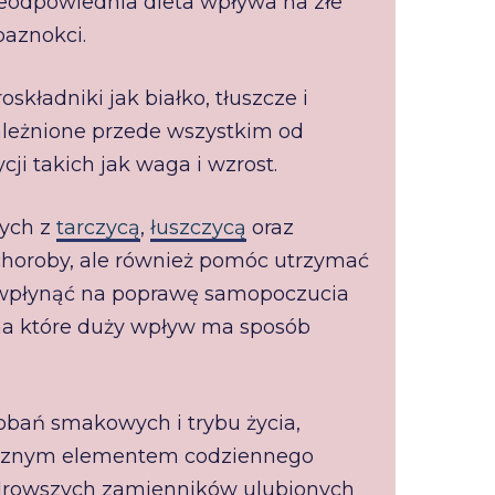
eodpowiednia dieta wpływa na złe
paznokci.
kładniki jak białko, tłuszcze i
ależnione przede wszystkim od
ji takich jak waga i wzrost.
ych z
tarczycą
,
łuszczycą
oraz
 choroby, ale również pomóc utrzymać
 wpłynąć na poprawę samopoczucia
 na które duży wpływ ma sposób
ań smakowych i trybu życia,
dłącznym elementem codziennego
zdrowszych zamienników ulubionych