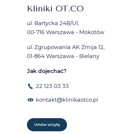
Kliniki OT.CO
ul. Bartycka 24B/U1,
00-716 Warszawa - Mokotów
ul. Zgrupowania AK Żmija 12,
01-864 Warszawa - Bielany
Jak dojechać?
22 123 03 33
kontakt@klinikaotco.pl
Umów wizytę