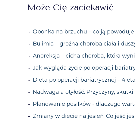
produktów. Kluczowe jest także picie
Warto skonsultować się z dietetykiem
Może Cię zaciekawić
które mogą prowadzić do niedoboró
ciała, poprawę wyników badań) lub ci
trawienia. Dietetyk pomoże dobrać i
zrównoważony.
Oponka na brzuchu – co ją powoduje i
Bulimia – groźna choroba ciała i dusz
Anoreksja – cicha choroba, która wyni
Jak wygląda życie po operacji bariatr
Dieta po operacji bariatrycznej – 4 et
Nadwaga a otyłość. Przyczyny, skutki i
Planowanie posiłków - dlaczego war
Zmiany w diecie na jesień. Co jeść jes