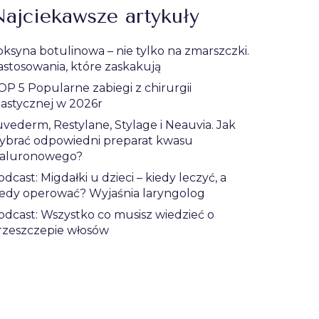
ajciekawsze artykuły
oksyna botulinowa – nie tylko na zmarszczki.
astosowania, które zaskakują
OP 5 Popularne zabiegi z chirurgii
lastycznej w 2026r
uvederm, Restylane, Stylage i Neauvia. Jak
ybrać odpowiedni preparat kwasu
ialuronowego?
odcast: Migdałki u dzieci – kiedy leczyć, a
iedy operować? Wyjaśnia laryngolog
odcast: Wszystko co musisz wiedzieć o
rzeszczepie włosów