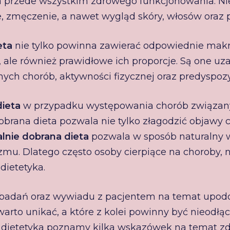
 przede wszystkim zdrowego funkcjonowania. Ni
 zmęczenie, a nawet wygląd skóry, włosów oraz 
eta
nie tylko powinna zawierać odpowiednie makros
ale również prawidłowe ich proporcje. Są one uz
ch chorób, aktywności fizycznej oraz predyspozyc
ieta
w przypadku występowania chorób związan
dobrana dieta pozwala nie tylko złagodzić objawy
lnie dobrana dieta
pozwala w sposób naturalny
zmu. Dlatego często osoby cierpiące na choroby,
dietetyka.
adań oraz wywiadu z pacjentem na temat upodob
warto unikać, a które z kolei powinny być nieo
 u dietetyka poznamy kilka wskazówek na temat 