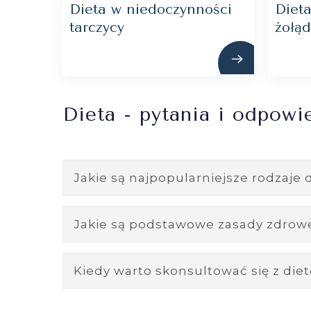
Dieta w niedoczynności
Dieta
tarczycy
żołą
Dieta - pytania i odpowi
Jakie są najpopularniejsze rodzaje 
Istnieje wiele popularnych rodzajów
Jakie są podstawowe zasady zdrowe
wysokobiałkowa. Każda z tych diet ma
redukcja masy ciała, zwiększenie ene
Zdrowa dieta powinna być zbilansowa
Kiedy warto skonsultować się z diet
oraz stanu zdrowia.
i zwierzęce) oraz zdrowe tłuszcze. W