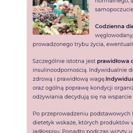
normalnego, a
samopoczucie,
Codzienna di
węglowodany, 
prowadzonego trybu życia, ewentualny
Szczególnie istotna jest
prawidłowa d
insulinoodpornością. Indywidualnie 
zdrową i prawidłową wagę.
Indywidua
oraz ogólną poprawę kondycji organi
odżywiania decydują się na wsparcie 
Po przeprowadzeniu podstawowych b
dietetyk wskaże, których produktów 
jadłospisu. Ponadto podczas wizyty