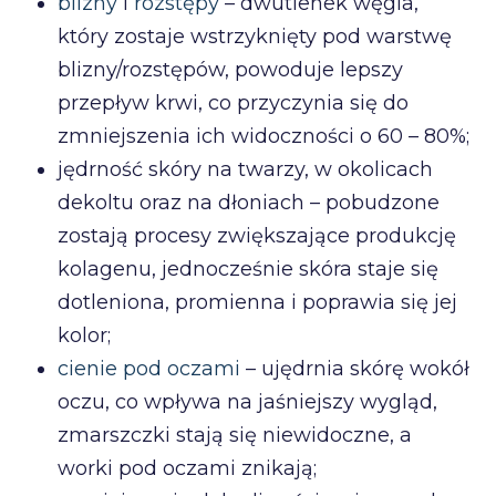
blizny
i
rozstępy
– dwutlenek węgla,
który zostaje wstrzyknięty pod warstwę
blizny/rozstępów, powoduje lepszy
przepływ krwi, co przyczynia się do
zmniejszenia ich widoczności o 60 – 80%;
jędrność skóry na twarzy, w okolicach
dekoltu oraz na dłoniach – pobudzone
zostają procesy zwiększające produkcję
kolagenu, jednocześnie skóra staje się
dotleniona, promienna i poprawia się jej
kolor;
cienie pod oczami
– ujędrnia skórę wokół
oczu, co wpływa na jaśniejszy wygląd,
zmarszczki stają się niewidoczne, a
worki pod oczami znikają;