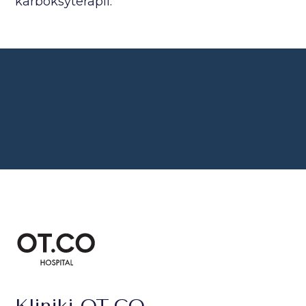
karboksyterapii.
Kliniki OT.CO