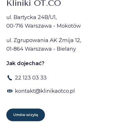
Kliniki OT.CO
ul. Bartycka 24B/U1,
00-716 Warszawa - Mokotów
ul. Zgrupowania AK Żmija 12,
01-864 Warszawa - Bielany
Jak dojechać?
22 123 03 33
kontakt@klinikaotco.pl
Umów wizytę