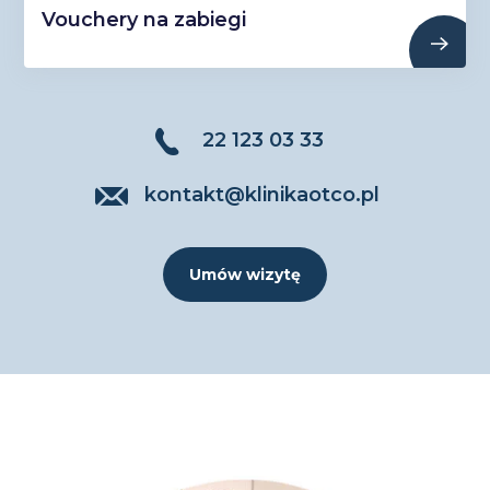
Vouchery na zabiegi
22 123 03 33
kontakt@klinikaotco.pl
Umów wizytę