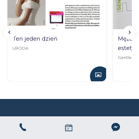
Ten jeden dzień
Mężczy
estetyc
URODA
Gentlema