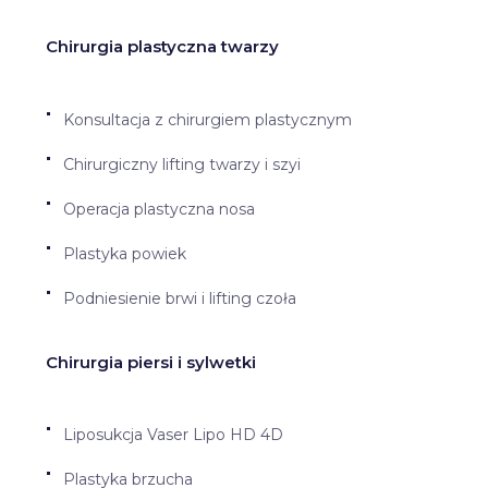
procedury oraz oczekiwania pacjenta.
Chirurgia plastyczna twarzy
Najbezpieczniej wybrać metodę
wspólnie z lekarzem lub specjalistą, który
zaproponuje postępowanie
Konsultacja z chirurgiem plastycznym
odpowiadające rzeczywistym potrzebom.
Chirurgiczny lifting twarzy i szyi
Operacja plastyczna nosa
Plastyka powiek
Podniesienie brwi i lifting czoła
Chirurgia piersi i sylwetki
Liposukcja Vaser Lipo HD 4D
Plastyka brzucha