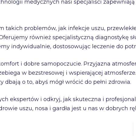
echnologii medycznych nasi specjaliści zapewnia
m takich problemów, jak infekcje uszu, przewlekł
. Oferujemy również specjalistyczną diagnostykę
emy indywidualnie, dostosowując leczenie do potr
 komfort i dobre samopoczucie. Przyjazna atmosf
zebiega w bezstresowej i wspierającej atmosferze.
 dbają o to, abyś mógł wrócić do pełni zdrowia.
h ekspertów i odkryj, jak skuteczna i profesjon
rowie uszu, nosa i gardła jest u nas w dobrych rę