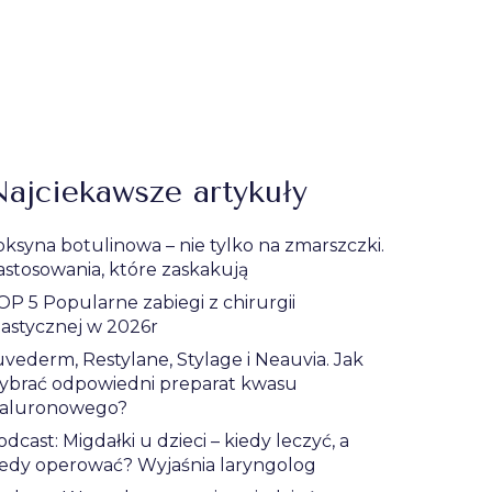
ajciekawsze artykuły
oksyna botulinowa – nie tylko na zmarszczki.
astosowania, które zaskakują
OP 5 Popularne zabiegi z chirurgii
lastycznej w 2026r
uvederm, Restylane, Stylage i Neauvia. Jak
ybrać odpowiedni preparat kwasu
ialuronowego?
odcast: Migdałki u dzieci – kiedy leczyć, a
iedy operować? Wyjaśnia laryngolog