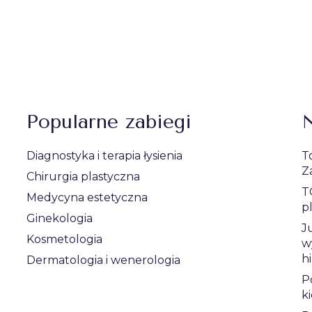
Popularne zabiegi
N
Diagnostyka i terapia łysienia
T
Z
Chirurgia plastyczna
T
Medycyna estetyczna
p
Ginekologia
J
Kosmetologia
w
h
Dermatologia i wenerologia
P
k