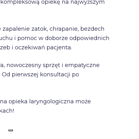
ją kompleksową opiekę na najwyższym
e zapalenie zatok, chrapanie, bezdech
 słuchu i pomoc w doborze odpowiednich
zeb i oczekiwań pacjenta.
era, nowoczesny sprzęt i empatyczne
 Od pierwszej konsultacji po
alna opieka laryngologiczna może
kach!