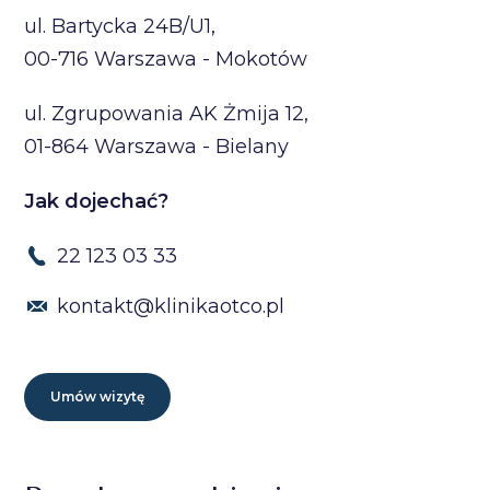
ul. Bartycka 24B/U1,
00-716 Warszawa - Mokotów
ul. Zgrupowania AK Żmija 12,
01-864 Warszawa - Bielany
Jak dojechać?
22 123 03 33
kontakt@klinikaotco.pl
Umów wizytę