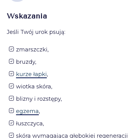
Wskazania
Jeśli Twój urok psują:
zmarszczki,
bruzdy,
kurze łapki
,
wiotka skóra,
blizny i rozstępy,
egzema
,
łuszczyca,
skóra wymagająca głębokiej regeneracji