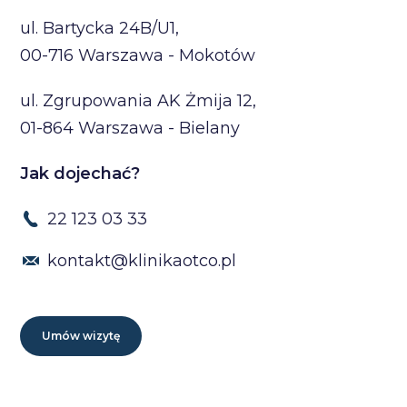
ul. Bartycka 24B/U1,
00-716 Warszawa - Mokotów
ul. Zgrupowania AK Żmija 12,
01-864 Warszawa - Bielany
Jak dojechać?
22 123 03 33
kontakt@klinikaotco.pl
Umów wizytę