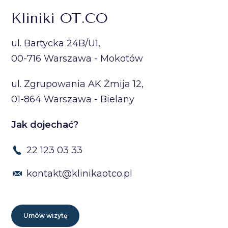
Kliniki OT.CO
ul. Bartycka 24B/U1,
00-716 Warszawa - Mokotów
ul. Zgrupowania AK Żmija 12,
01-864 Warszawa - Bielany
Jak dojechać?
22 123 03 33
kontakt@klinikaotco.pl
Umów wizytę