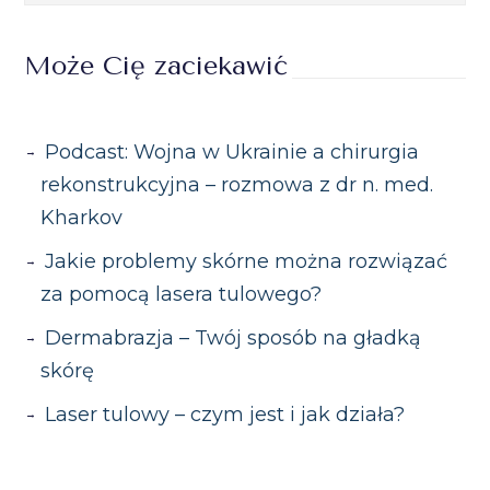
bliznowate, które ograniczają ruch i
Leczenie najlepiej rozpocząć wkrótce
powodują dyskomfort. W takich
Może Cię zaciekawić
po całkowitym zagojeniu się rany, aby
przypadkach konieczne może być
poprawić elastyczność skóry i
leczenie chirurgiczne.
zmniejszyć widoczność blizny.
Podcast: Wojna w Ukrainie a chirurgia
rekonstrukcyjna – rozmowa z dr n. med.
Kharkov
Jakie problemy skórne można rozwiązać
za pomocą lasera tulowego?
Dermabrazja – Twój sposób na gładką
skórę
Laser tulowy – czym jest i jak działa?