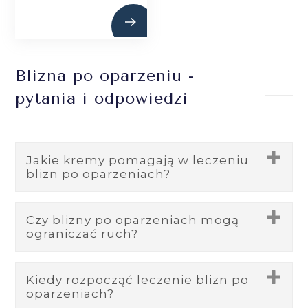
Blizna po oparzeniu -
pytania i odpowiedzi
Jakie kremy pomagają w leczeniu
blizn po oparzeniach?
Kremy z silikonem, witaminą E,
Czy blizny po oparzeniach mogą
ograniczać ruch?
aloesem oraz kortykosteroidami
pomagają w wygładzaniu blizn,
Tak, blizny znajdujące się w pobliżu
Kiedy rozpocząć leczenie blizn po
redukcji stanu zapalnego i poprawie
oparzeniach?
stawów mogą powodować przykurcze
elastyczności skóry.