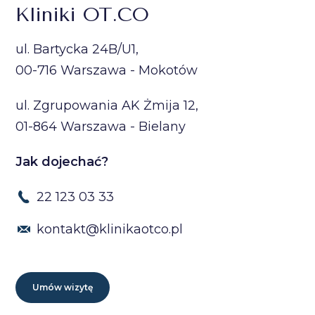
Kliniki OT.CO
ul. Bartycka 24B/U1,
00-716 Warszawa - Mokotów
ul. Zgrupowania AK Żmija 12,
01-864 Warszawa - Bielany
Jak dojechać?
22 123 03 33
kontakt@klinikaotco.pl
Umów wizytę