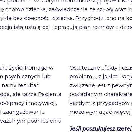
e trwa problem i w którym momencie się pojawił. Na
ę chorób dziecka, zaświadczenia ze szkoły oraz in
ykle bez obecności dziecka. Przychodzi ono na ko
ecjalistą ustalą cel i opracują plan rozmów z dzi
ałe życie. Pomaga w
Ostateczne efekty i cz
ń psychicznych lub
problemu, z jakim Pacje
nalny rezultat
związane jest z pewny
loga, ale także Pacjenta
posiadanym charakter
półpracy i motywacji.
każdym z przypadków p
j i zaangażowaniu
może wymagać więcej l
ważalnym podniesieniu
Jeśli poszukujesz rzet