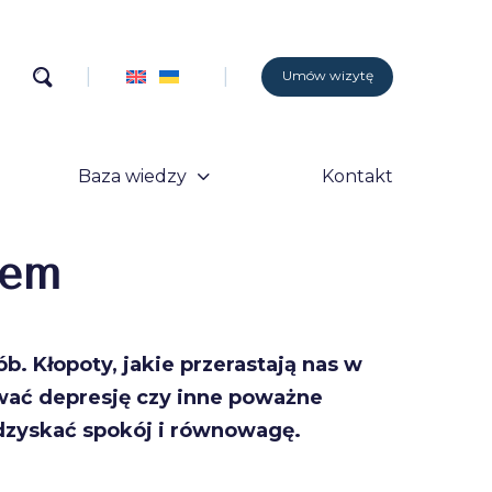
Umów wizytę
Baza wiedzy
Kontakt
iem
b. Kłopoty, jakie przerastają nas w
ać depresję czy inne poważne
odzyskać spokój i równowagę.