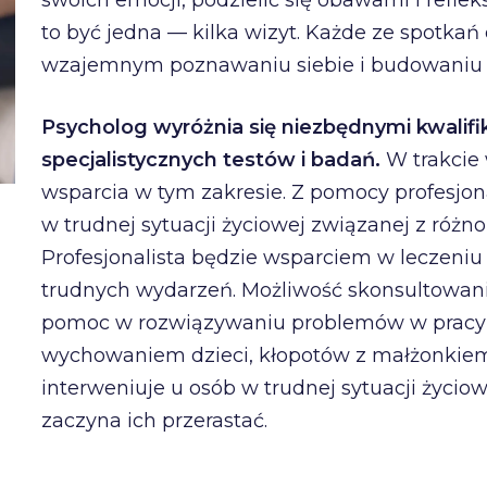
swoich emocji, podzielić się obawami i refl
to być jedna — kilka wizyt. Każde ze spotkań
wzajemnym poznawaniu siebie i budowaniu 
Psycholog wyróżnia się niezbędnymi kwalif
specjalistycznych testów i badań.
W trakcie
wsparcia w tym zakresie. Z pomocy profesjona
w trudnej sytuacji życiowej związanej z róż
Profesjonalista będzie wsparciem w leczeniu
trudnych wydarzeń. Możliwość skonsultowani
pomoc w rozwiązywaniu problemów w pracy 
wychowaniem dzieci, kłopotów z małżonkiem 
interweniuje u osób w trudnej sytuacji życiowe
zaczyna ich przerastać.