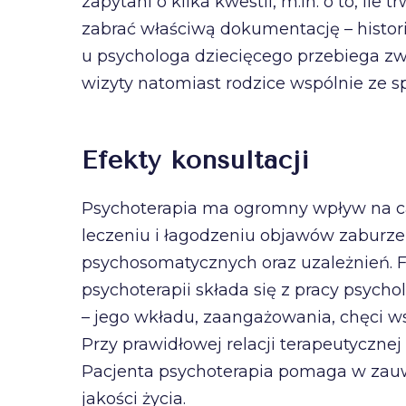
zapytani o kilka kwestii, m.in. o to, il
zabrać właściwą dokumentację – histori
u psychologa dziecięcego przebiega zw
wizyty natomiast rodzice wspólnie ze sp
Efekty konsultacji
Psychoterapia ma ogromny wpływ na c
leczeniu i łagodzeniu objawów zaburze
psychosomatycznych oraz uzależnień. Fi
psychoterapii składa się z pracy psycho
– jego wkładu, zaangażowania, chęci ws
Przy prawidłowej relacji terapeutyczne
Pacjenta psychoterapia pomaga w zau
jakości życia.