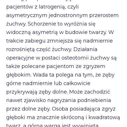
pacjentów z latrogenią, czyli
asymetrycznym jednostronnym przerostem
żuchwy. Schorzenie to wyróżnia się
widoczną asymetrią w budowie twarzy. W
trakcie zabiegu zmniejsza się nadmiernie
rozrośniętą część żuchwy. Działania
operacyjne w postaci osteotomii żuchwy są
także polecane pacjentom ze zgryzem
głębokim. Wada ta polega na tym, że zęby
górne nadmiernie lub całkowicie
przykrywają zęby dolne. Może zachodzić
nawet zjawisko nagryzania podniebienia
przez dolne zęby. Osoba posiadająca zgryz
głęboki ma znacznie skróconą i kwadratową
twarz, a górna warga jest wywinięta.