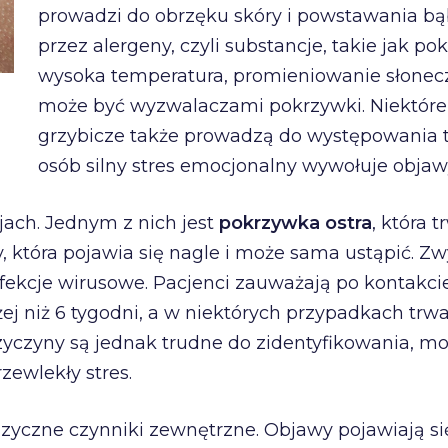
prowadzi do obrzęku skóry i powstawania b
przez alergeny, czyli substancje, takie jak pok
wysoka temperatura, promieniowanie słoneczn
może być wyzwalaczami pokrzywki. Niektóre 
grzybicze także prowadzą do występowania t
osób silny stres emocjonalny wywołuje objaw
jach. Jednym z nich jest
pokrzywka ostra
, która t
, która pojawia się nagle i może sama ustąpić. Zw
nfekcje wirusowe. Pacjenci zauważają po kontakc
użej niż 6 tygodni, a w niektórych przypadkach trw
zyczyny są jednak trudne do zidentyfikowania, m
ewlekły stres.
fizyczne czynniki zewnętrzne. Objawy pojawiają s