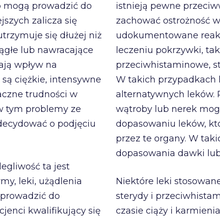
ub mogą prowadzić do
istnieją pewne przeciw
szych zalicza się
zachować ostrożność w t
trzymuje się dłużej niż
udokumentowane reakcj
iągłe lub nawracające
leczeniu pokrzywki, tak
mają wpływ na
przeciwhistaminowe, ste
są ciężkie, intensywne
W takich przypadkach 
aczne trudności w
alternatywnych leków.
w tym problemy ze
wątroby lub nerek mogą
zdecydować o podjęciu
dopasowaniu leków, kt
przez te organy. W tak
dopasowania dawki lub 
egliwość ta jest
my, leki, użądlenia
Niektóre leki stosowan
 prowadzić do
sterydy i przeciwhist
jenci kwalifikujący się
czasie ciąży i karmieni