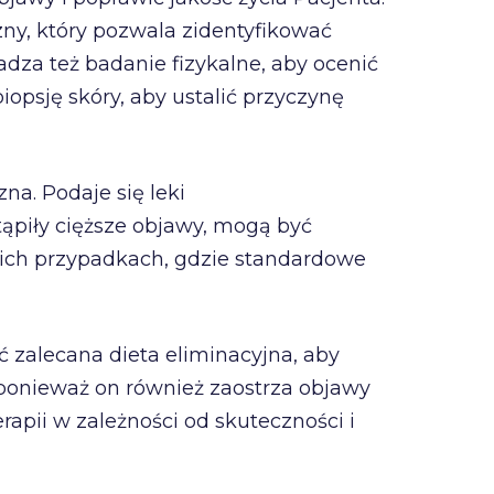
y, który pozwala zidentyfikować
adza też badanie fizykalne, aby ocenić
biopsję skóry, aby ustalić przyczynę
na. Podaje się leki
tąpiły cięższe objawy, mogą być
żkich przypadkach, gdzie standardowe
zalecana dieta eliminacyjna, aby
 ponieważ on również zaostrza objawy
apii w zależności od skuteczności i