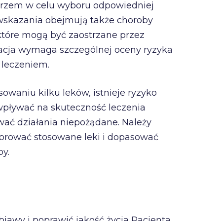
karzem w celu wyboru odpowiedniej
wwskazania obejmują także choroby
tóre mogą być zaostrzane przez
tuacja wymaga szczególnej oceny ryzyka
 leczeniem.
owaniu kilku leków, istnieje ryzyko
 wpływać na skuteczność leczenia
ać działania niepożądane. Należy
orować stosowane leki i dopasować
by.
awy i poprawić jakość życia Pacjenta.