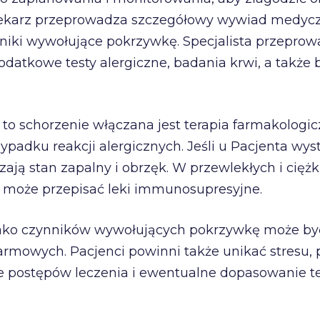
lekarz przeprowadza szczegółowy wywiad medyczn
nniki wywołujące pokrzywkę. Specjalista przeprow
dodatkowe testy alergiczne, badania krwi, a także 
o schorzenie włączana jest terapia farmakologicz
padku reakcji alergicznych. Jeśli u Pacjenta wys
zają stan zapalny i obrzęk. W przewlekłych i cię
rz może przepisać leki immunosupresyjne.
ko czynników wywołujących pokrzywkę może być 
armowych. Pacjenci powinni także unikać stresu,
 postępów leczenia i ewentualne dopasowanie ter