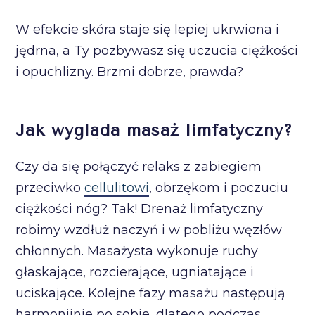
W efekcie skóra staje się lepiej ukrwiona i
jędrna, a Ty pozbywasz się uczucia ciężkości
i opuchlizny. Brzmi dobrze, prawda?
Jak wygląda masaż limfatyczny?
Czy da się połączyć relaks z zabiegiem
przeciwko
cellulitowi
, obrzękom i poczuciu
ciężkości nóg? Tak! Drenaż limfatyczny
robimy wzdłuż naczyń i w pobliżu węzłów
chłonnych. Masażysta wykonuje ruchy
głaskające, rozcierające, ugniatające i
uciskające. Kolejne fazy masażu następują
harmonijnie po sobie, dlatego podczas