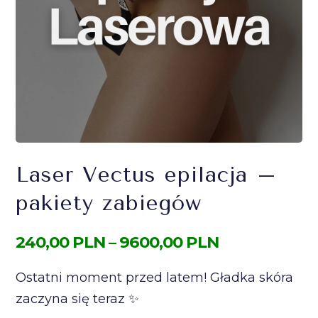
Laser Vectus epilacja –
pakiety zabiegów
Zakres
240,00
PLN
–
9600,00
PLN
cen:
Ostatni moment przed latem! Gładka skóra
od
zaczyna się teraz ✨
240,00 PLN