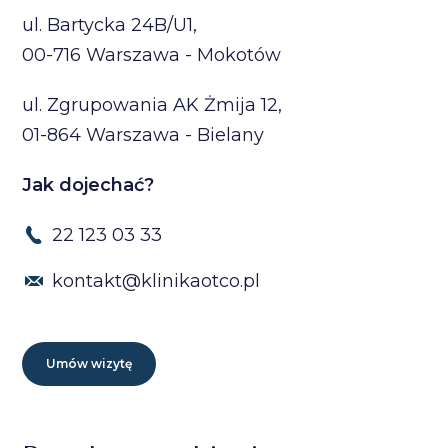
ul. Bartycka 24B/U1,
00-716 Warszawa - Mokotów
ul. Zgrupowania AK Żmija 12,
01-864 Warszawa - Bielany
Jak dojechać?
22 123 03 33
kontakt@klinikaotco.pl
Umów wizytę