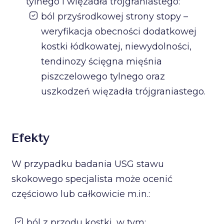
tylnego i więzadła trójgraniastego:
ból przyśrodkowej strony stopy –
weryfikacja obecności dodatkowej
kostki łódkowatej, niewydolności,
tendinozy ścięgna mięśnia
piszczelowego tylnego oraz
uszkodzeń więzadła trójgraniastego.
Efekty
W przypadku badania USG stawu
skokowego specjalista może ocenić
częściowo lub całkowicie m.in.:
ból z przodu kostki, w tym: