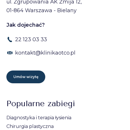
ul. Zgrupowania AK Żmija 12,
01-864 Warszawa - Bielany
Jak dojechać?
22 123 03 33
kontakt@klinikaotco.pl
Umów wizytę
Popularne zabiegi
Diagnostyka i terapia łysienia
Chirurgia plastyczna