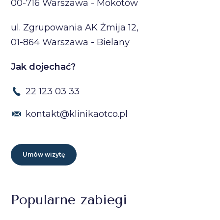
00-716 Warszawa - Mokotów
ul. Zgrupowania AK Żmija 12,
01-864 Warszawa - Bielany
Jak dojechać?
22 123 03 33
kontakt@klinikaotco.pl
Umów wizytę
Popularne zabiegi