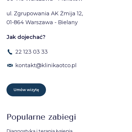
ul. Zgrupowania AK Żmija 12,
01-864 Warszawa - Bielany
Jak dojechać?
22 123 03 33
kontakt@klinikaotco.pl
Umów wizytę
Popularne zabiegi
Diagnostyka i terapia łysienia