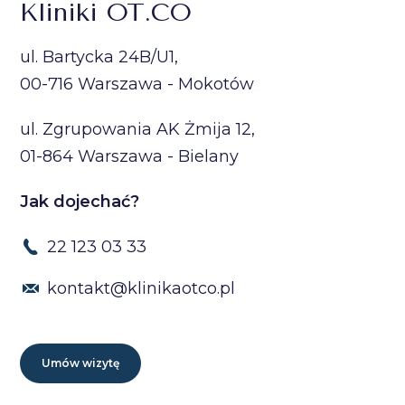
Kliniki OT.CO
ul. Bartycka 24B/U1,
00-716 Warszawa - Mokotów
ul. Zgrupowania AK Żmija 12,
01-864 Warszawa - Bielany
Jak dojechać?
22 123 03 33
kontakt@klinikaotco.pl
Umów wizytę