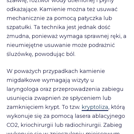
szałwię, roztwór wody utlenionej i płyny
odkażające. Kamienie można też usuwać
mechanicznie za pomocą patyczka lub
szpatułki. Ta technika jest jednak dość
żmudna, ponieważ wymaga sprawnej ręki, a
nieumiejętne usuwanie może podrażnić
śluzówkę, powodując ból.
W poważych przypadkach kamienie
migdałkowe wymagają wizyty u
laryngologa oraz przeprowadzenia zabiegu
usunięcia zwapnień ze spłyceniem lub
zamknięciem krypt. To tzw.
kryptoliza
, którą
wykonuje się za pomocą lasera ablacyjnego
CO2, kriochirurgii lub radiochirurgii. Zabieg
wykonuje się w znieczuleniu miejscowym.