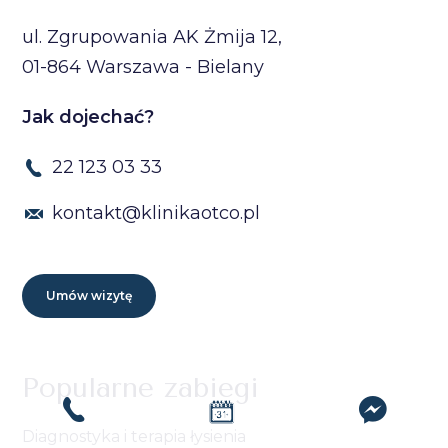
ul. Zgrupowania AK Żmija 12,
01-864 Warszawa - Bielany
Jak dojechać?
22 123 03 33
kontakt@klinikaotco.pl
Umów wizytę
Popularne zabiegi
Diagnostyka i terapia łysienia