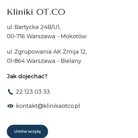
Kliniki OT.CO
ul. Bartycka 24B/U1,
00-716 Warszawa - Mokotów
ul. Zgrupowania AK Żmija 12,
01-864 Warszawa - Bielany
Jak dojechać?
22 123 03 33
kontakt@klinikaotco.pl
Umów wizytę