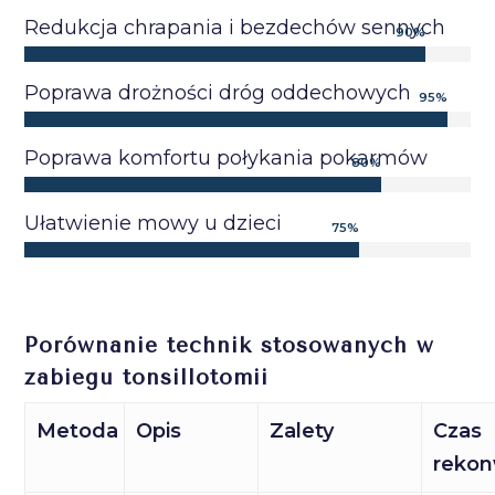
Redukcja chrapania i bezdechów sennych
90
%
Poprawa drożności dróg oddechowych
95
%
Poprawa komfortu połykania pokarmów
80
%
Ułatwienie mowy u dzieci
75
%
Porównanie technik stosowanych w
zabiegu tonsillotomii
Metoda
Opis
Zalety
Czas
rekon