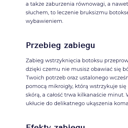
a także zaburzenia równowagi, a nawe
słuchem, to leczenie bruksizmu botoks
wybawieniem.
Przebieg zabiegu
Zabieg wstrzyknięcia botoksu przepro
dzięki czemu nie musisz obawiać się b
Twoich potrzeb oraz ustalonego wcześni
pomocą mikroigły, którą wstrzykuje si
skórą, a całość trwa kilkanaście minu
ukłucie do delikatnego ukąszenia koma
Efekty zabiegu