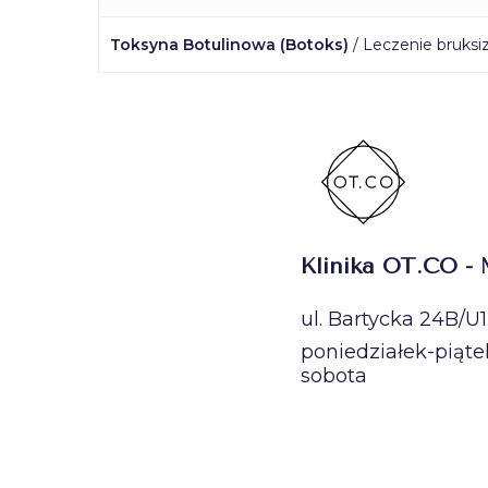
Toksyna Botulinowa (Botoks)
/ Leczenie bruks
Klinika OT.CO -
ul. Bartycka 24B/U
poniedziałek-piąte
sobota