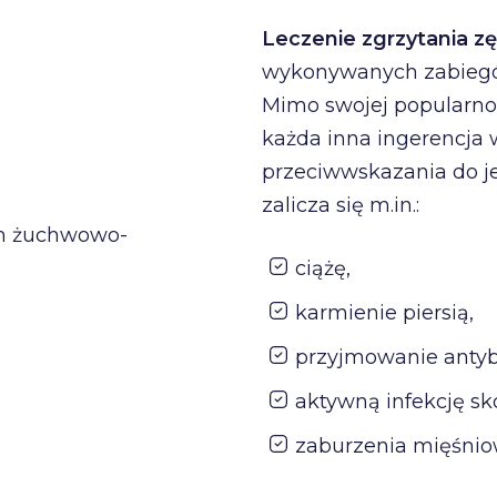
Leczenie zgrzytania 
wykonywanych zabiegów
Mimo swojej popularnoś
każda inna ingerencja
przeciwwskazania do j
zalicza się m.in.:
h żuchwowo-
ciążę,
karmienie piersią,
przyjmowanie antyb
aktywną infekcję s
zaburzenia mięśnio