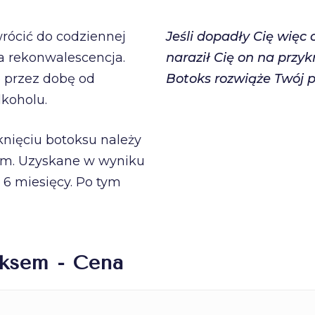
rócić do codziennej
Jeśli dopadły Cię więc
a rekonwalescencja.
naraził Cię on na przyk
ę przez dobę od
Botoks rozwiąże Twój p
lkoholu.
nięciu botoksu należy
ium. Uzyskane w wyniku
 6 miesięcy. Po tym
oksem - Cena