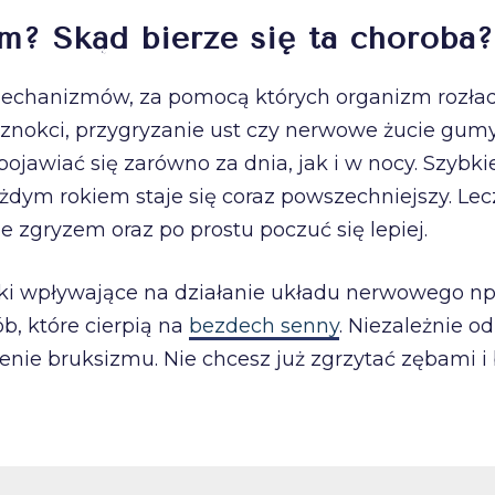
zm? Skąd bierze się ta choroba?
chanizmów, za pomocą których organizm rozład
nokci, przygryzanie ust czy nerwowe żucie gumy. 
ojawiać się zarówno za dnia, jak i w nocy. Szybki
żdym rokiem staje się coraz powszechniejszy. L
zgryzem oraz po prostu poczuć się lepiej.
i wpływające na działanie układu nerwowego np. n
ób, które cierpią na
bezdech senny
. Niezależnie o
enie bruksizmu. Nie chcesz już zgrzytać zębami 