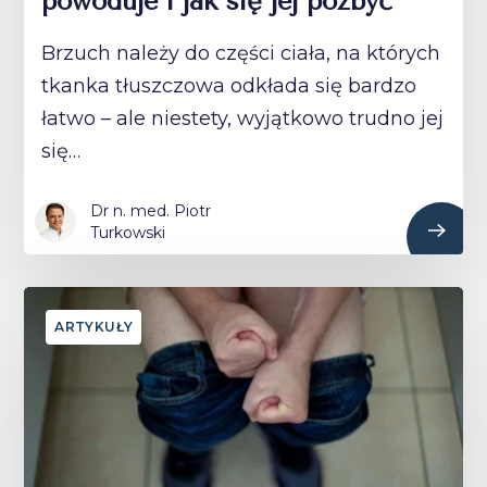
powoduje i jak się jej pozbyć
Brzuch należy do części ciała, na których
tkanka tłuszczowa odkłada się bardzo
łatwo – ale niestety, wyjątkowo trudno jej
się…
Dr n. med. Piotr
Turkowski
ARTYKUŁY