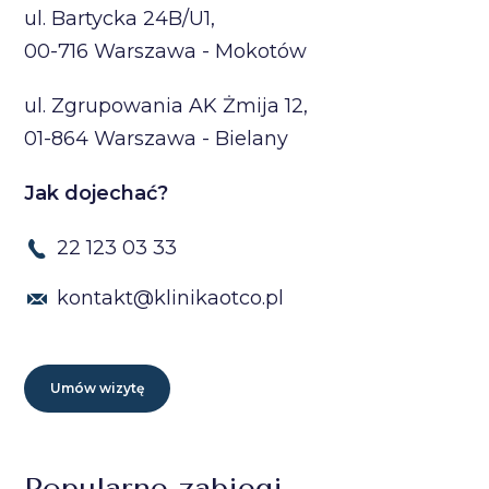
ul. Bartycka 24B/U1,
00-716 Warszawa - Mokotów
ul. Zgrupowania AK Żmija 12,
01-864 Warszawa - Bielany
Jak dojechać?
22 123 03 33
kontakt@klinikaotco.pl
Umów wizytę
Popularne zabiegi