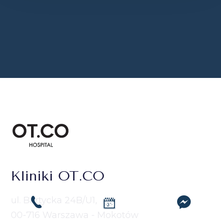
Kliniki OT.CO
ul. Bartycka 24B/U1,
00-716 Warszawa - Mokotów