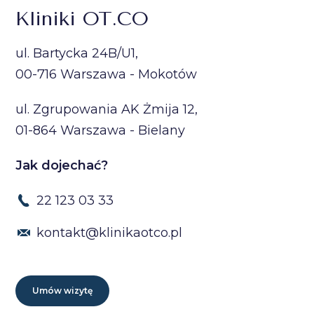
Kliniki OT.CO
ul. Bartycka 24B/U1,
00-716 Warszawa - Mokotów
ul. Zgrupowania AK Żmija 12,
01-864 Warszawa - Bielany
Jak dojechać?
22 123 03 33
kontakt@klinikaotco.pl
Umów wizytę